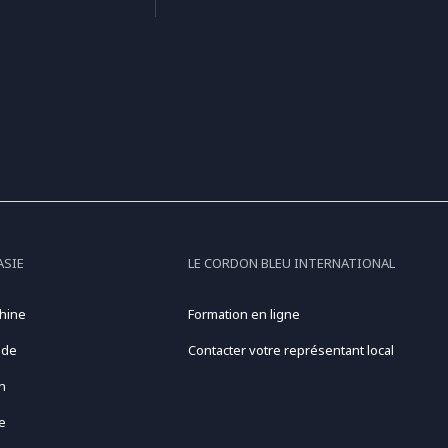
ASIE
LE CORDON BLEU INTERNATIONAL
hine
Formation en ligne
nde
Contacter votre représentant local
n
e