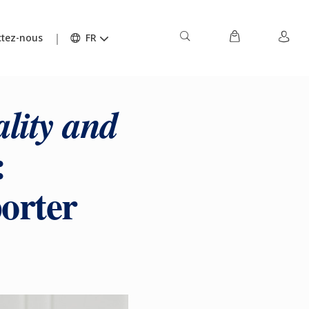
tez-nous
FR
lity and
:
orter