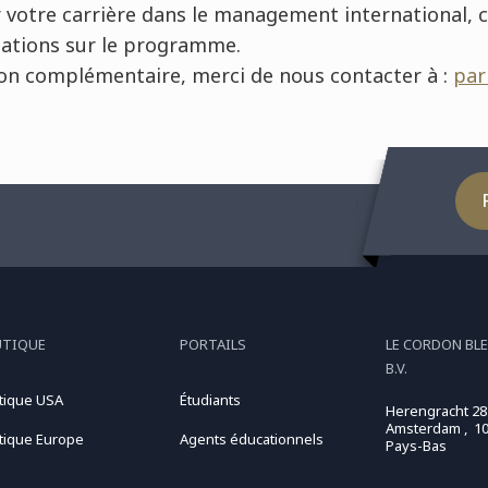
 votre carrière dans le management international, 
mations sur le programme.
on complémentaire, merci de nous contacter à :
par
UTIQUE
PORTAILS
LE CORDON BL
B.V.
tique USA
Étudiants
Herengracht 28
Amsterdam , 10
tique Europe
Agents éducationnels
Pays-Bas