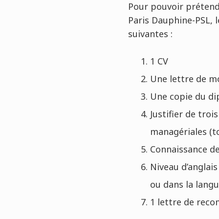
Pour pouvoir prétendr
Paris Dauphine-PSL, le
suivantes :
1 CV
Une lettre de m
Une copie du dip
Justifier de tro
managériales (t
Connaissance des
Niveau d’anglai
ou dans la lang
1 lettre de rec