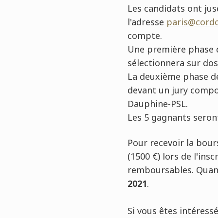
Les candidats ont ju
l'adresse
paris@cord
compte.
Une première phase de
sélectionnera sur doss
La deuxième phase de
devant un jury compos
Dauphine-PSL.
Les 5 gagnants seron
Pour recevoir la bour
(1500
€)
lors de l'insc
remboursables. Quant 
2021
.
Si vous êtes intéress