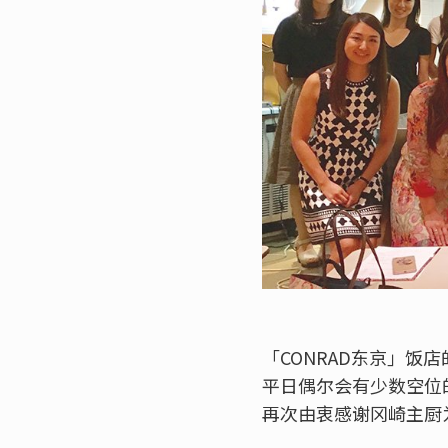
「CONRAD东京」饭
平日偶尔会有少数空位
再次由衷感谢冈崎主厨