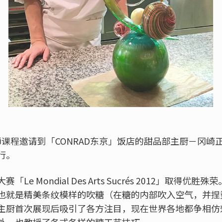
师课程邀请到「CONRAD东京」饭店的甜品部主厨－冈
行。
e Mondial Des Arts Sucrés 2012」取得
也就是精美条纹模样的吹糖（在糖的内部吹入空气，并捏
主厨首次展现后吸引了各方注目，现在世界各地都争相仿
外，也教授了各式各样的糖工艺技巧。