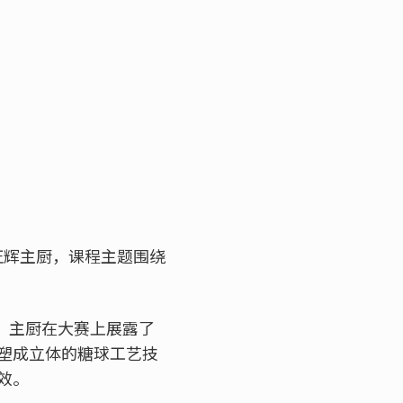
崎正辉主厨，课程主题围绕
优胜殊荣。主厨在大赛上展露了
塑成立体的糖球工艺技
效。