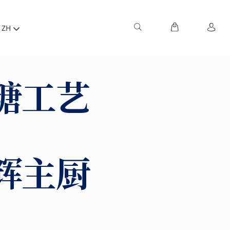
ZH
糖工艺
辉主厨