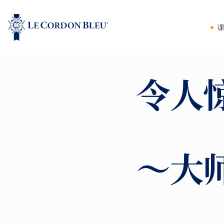
令人
～大