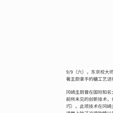
9/9（六），东京校大
著主厨拿手的糖工艺进
冈崎主厨曾在国际知名大赛「L
前所未见的创新技术，
巧）。此项技术在冈崎
课堂上除了这项吹糖以