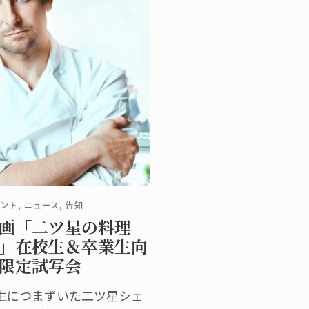
ント, ニュース, 告知
画「二ツ星の料理
」在校生＆卒業生向
限定試写会
生につまずいた二ツ星シェ