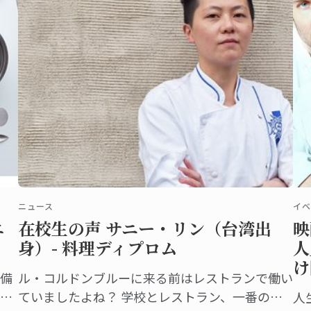
ニュース
イベ
エ
在校生の声 サニー・リン（台湾出
映
身）- 料理ディプロム
人
け
備
ル・コルドンブルーに来る前はレストランで働い
利
ていましたよね？ 学校とレストラン、一番の違
人