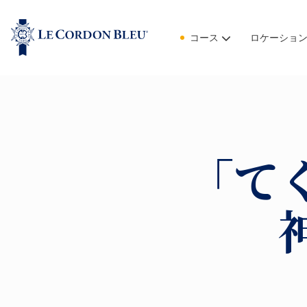
コース
ロケーショ
「て