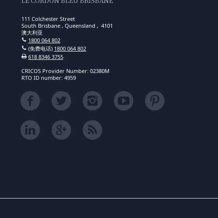
LE CORDON BLEU BRISBANE
111 Colchester Street
South Brisbane , Queensland , 4101
澳大利亚
1800 064 802
(免费电话)
1800 064 802
618 8346 3755
CRICOS Provider Number: 02380M
RTO ID number: 4959