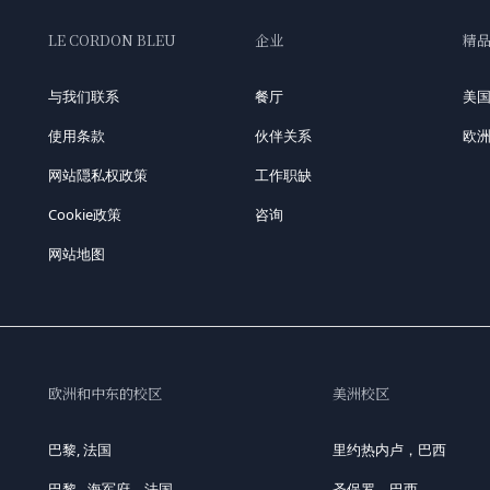
LE CORDON BLEU
企业
精
与我们联系
餐厅
美
使用条款
伙伴关系
欧
网站隠私权政策
工作职缺
Cookie政策
咨询
网站地图
欧洲和中东的校区
美洲校区
巴黎, 法国
里约热内卢，巴西
巴黎 - 海军府，法国
圣保罗，巴西