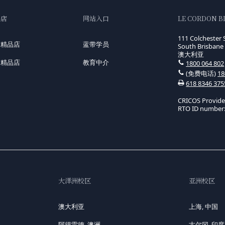
品店
网站入口
LE CORDON B
111 Colchester 
国精品店
蓝带学员
South Brisbane 
澳大利亚
洲精品店
教育中介
1800 064 802
(免费电话)
18
618 8346 375
CRICOS Provid
RTO ID number:
大洋洲校区
亚洲校区
澳大利亚
上海, 中国
阿得雷德, 澳洲
古尔冈, 印度