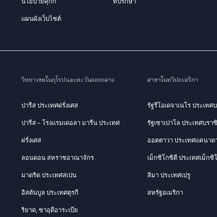
นโยบายคุกกี้
ที่ปรึกษา
แผนผังเว็บไซต์
วิทยาเขตในยุโรปและตะวันออกกลาง
สาขาในทวีปอเมริกา
ปารีส ประเทศฝรั่งเศส
รัฐรีโอเดจาเนโร ประเทศบ
ปารีส – โรงแรมเดอลา มารีน ประเทศ
รัฐเซาเปาโล ประเทศบราซ
ฝรั่งเศส
ออตตาวา ประเทศแคนาด
ลอนดอน สหราชอาณาจักร
เม็กซิโกซิตี ประเทศเม็กซิ
มาดริด ประเทศสเปน
ลิมา ประเทศเปรู
อิสตันบูล ประเทศตุรกี
สหรัฐอเมริกา
ริยาด, ซาอุดีอาระเบีย