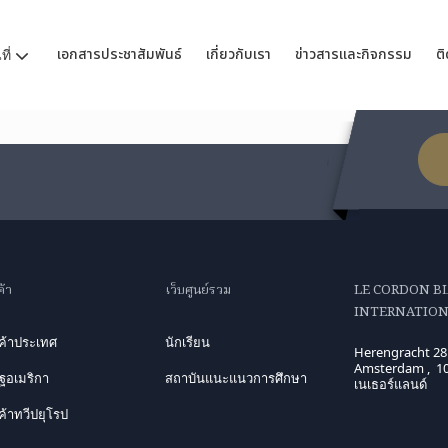
เอกสารประชาสัมพันธ์
เกี่ยวกับเรา
ข่าวสารและกิจกรรม
ติ
ี่
ค้า
เว็บศูนย์รวม
LE CORDON B
INTERNATIONA
นค้าประเทศ
นักเรียน
Herengracht 28
Amsterdam , 1
ฐอเมริกา
สถาบันแนะแนวการศึกษา
เนเธอร์แลนด์
ค้าทวีปยุโรป