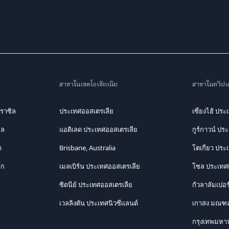
สาขาในเขตโอเชียเนีย
สาขาในทวีปเอ
ราซิล
ประเทศออสเตรเลีย
เซี่ยงไฮ้ ประ
ิล
แอดิเลด ประเทศออสเตรเลีย
กูร์กาวน์ ปร
า
Brisbane, Australia
โตเกียว ประเท
โก
เมลเบิร์น ประเทศออสเตรเลีย
โซล ประเทศเ
ซิดนีย์ ประเทศออสเตรเลีย
กัวลาลัมเปอ
เวลลิงตัน ประเทศนิวซีแลนด์
เกาสง มณฑล
กรุงเทพมหา