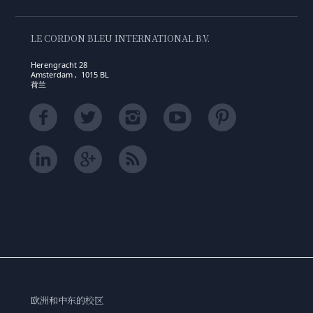
LE CORDON BLEU INTERNATIONAL B.V.
Herengracht 28
Amsterdam , 1015 BL
荷兰
欧洲和中东的校区