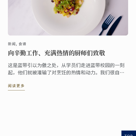
新闻, 食谱
向辛勤工作、充满热情的厨师们致敬
这是蓝带引以为傲之处，从学员们走进蓝带校园的一刻
起，他们就被灌输了对烹饪的热情和动力。我们很自豪
能指导学员们学习厨艺，并见证他们以专业人士的身份
阅读更多
进入餐饮行业。