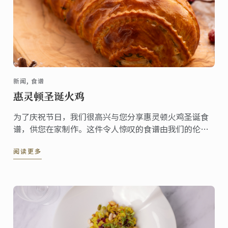
新闻, 食谱
惠灵顿圣诞火鸡
为了庆祝节日，我们很高兴与您分享惠灵顿火鸡圣诞食
谱，供您在家制作。这件令人惊叹的食谱由我们的伦敦
校区行政主厨Karl O'Dell为您的餐桌带来圣诞的欢乐氛
阅读更多
围。