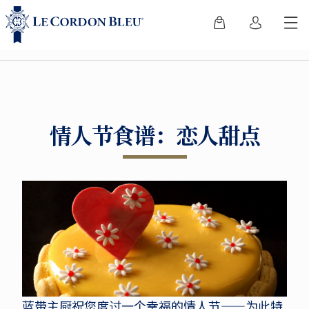
情人节食谱：恋人甜点
蓝带主厨祝您度过一个幸福的情人节——为此特