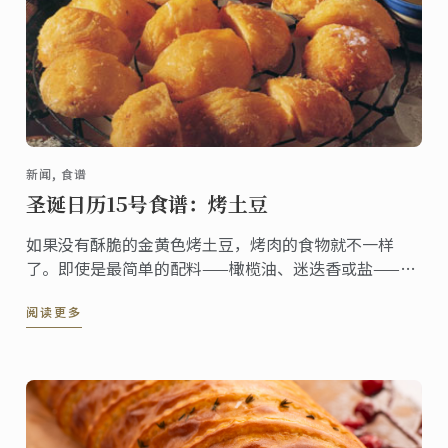
新闻, 食谱
圣诞日历15号食谱：烤土豆
如果没有酥脆的金黄色烤土豆，烤肉的食物就不一样
了。即使是最简单的配料——橄榄油、迷迭香或盐——也
会进一步增强其口感，，但降临节食谱中的土豆香料混
阅读更多
合物经过特殊混合，制成了最令人垂涎的松脆土豆。