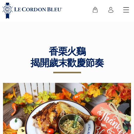
香栗火鷄
揭開歲末歡慶節奏