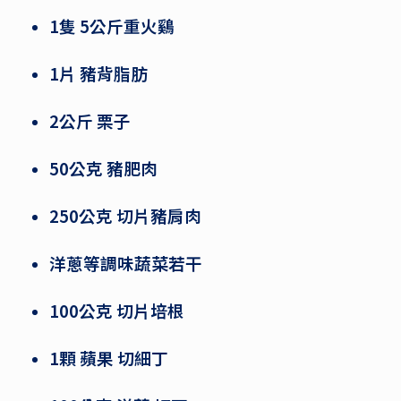
1隻 5公斤重火鷄
1片 豬背脂肪
2公斤 栗子
50公克 豬肥肉
250公克 切片豬肩肉
洋蔥等調味蔬菜若干
100公克 切片培根
1顆 蘋果 切細丁