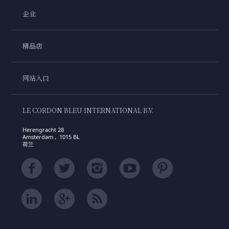
企业
精品店
网站入口
LE CORDON BLEU INTERNATIONAL B.V.
Herengracht 28
Amsterdam , 1015 BL
荷兰