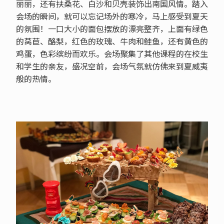
丽丽，还有扶桑花、白沙和贝壳装饰出南国风情。踏入
会场的瞬间，就可以忘记场外的寒冷，马上感受到夏天
的氛围！一口大小的面包摆放的漂亮整齐，上面有绿色
的莴苣、酪梨，红色的玫瑰、牛肉和鲑鱼，还有黄色的
鸡蛋，色彩缤纷而欢乐。会场聚集了其他课程的在校生
和学生的亲友，盛况空前，会场气氛就仿佛来到夏威夷
般的热情。