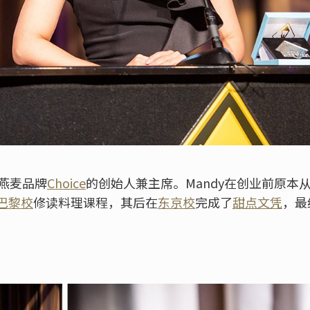
湾燕麦品牌
Choice
的创始人兼主席。Mandy在创业前原本
巴黎校
修读料理课程，其后在
东京校
完成了
甜点文凭
，最