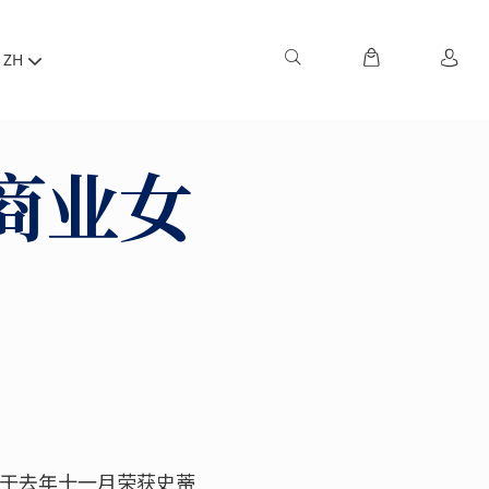
ZH
商业女
士于去年十一月荣获史蒂