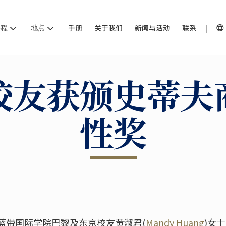
课程
地点
手册
关于我们
新闻与活动
联系
校友获颁史蒂夫
性奖
蓝带国际学院巴黎及东京校友黄淑君(
Mandy Huang
)女