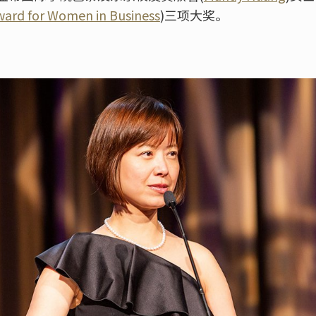
ward for Women in Business
)三项大奖。