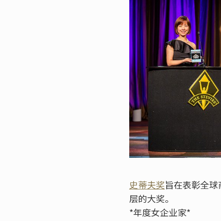
史蒂夫奖
旨在表彰全球
层的大奖。
*年度女企业家*