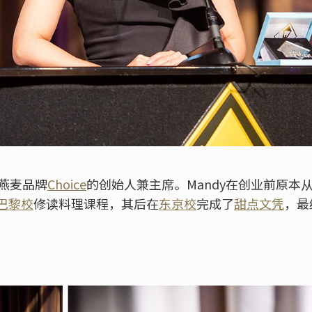
湾燕麦品牌
Choice
的创始人兼主席。Mandy在创业前原本
巴黎校
修读料理课程，其后在
东京校
完成了
甜点文凭
，最