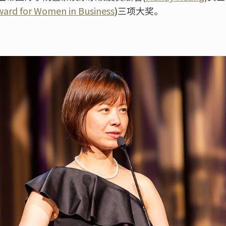
ward for Women in Business
)三项大奖。