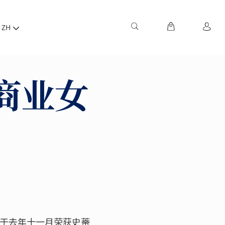
ZH
商业女
士于去年十一月荣获史蒂