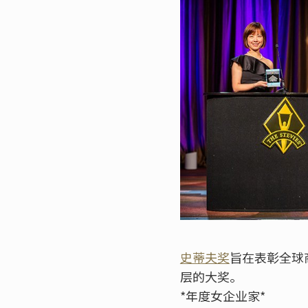
史蒂夫奖
旨在表彰全球
层的大奖。
*年度女企业家*