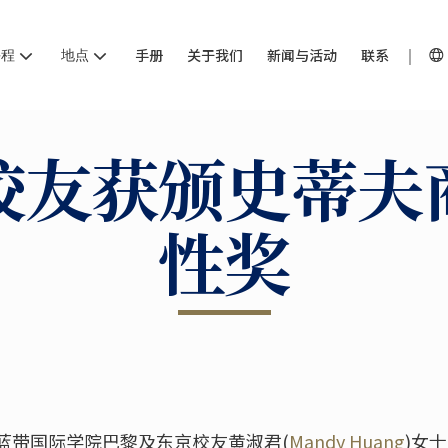
课程
地点
手册
关于我们
新闻与活动
联系
校友获颁史蒂夫
性奖
蓝带国际学院巴黎及东京校友黄淑君(
Mandy Huang
)女