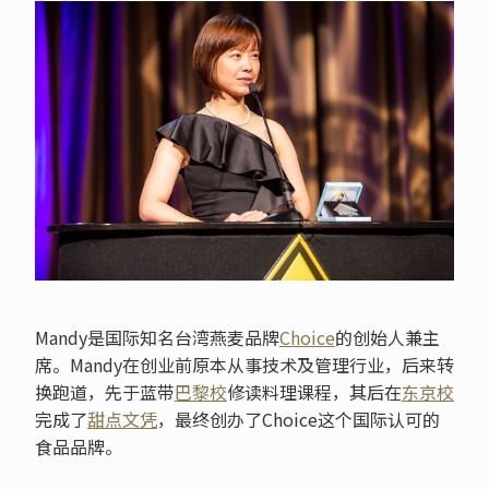
Mandy是国际知名台湾燕麦品牌
Choice
的创始人兼主
席。Mandy在创业前原本从事技术及管理行业，后来转
换跑道，先于蓝带
巴黎校
修读料理课程，其后在
东京校
完成了
甜点文凭
，最终创办了Choice这个国际认可的
食品品牌。