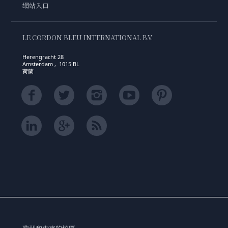
網站入口
LE CORDON BLEU INTERNATIONAL B.V.
Herengracht 28
Amsterdam , 1015 BL
荷蘭