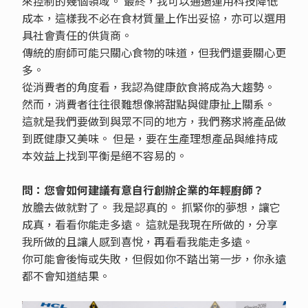
來控制的幾個領域。 最終，我可以通過運用科技降低
成本，這樣我不必在食材質量上作出妥協，亦可以選用
具社會責任的供貨商。
傳統的廚師可能只關心食物的味道，但我們還要關心更
多。
從消費者的角度看，我認為健康飲食將成為大趨勢。
然而，消費者往往很難想像將甜點與健康扯上關系。
這就是我們要做到與眾不同的地方，我們務求將產品做
到既健康又美味。 但是，要在生產理想產品與維持成
本效益上找到平衡是絕不容易的。
問：您會如何建議有意自行創辦企業的年輕廚師？
放膽去做就對了。 我是認真的。 抓緊你的夢想，讓它
成真，看看你能走多遠。 這就是我現在所做的，分享
我所做的且讓人感到喜悅，再看看我能走多遠。
你可能會後悔或失敗，但假如你不踏出第一步，你永遠
都不會知道結果。