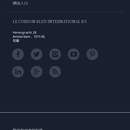
網站入口
LE CORDON BLEU INTERNATIONAL B.V.
Herengracht 28
Amsterdam , 1015 BL
荷蘭