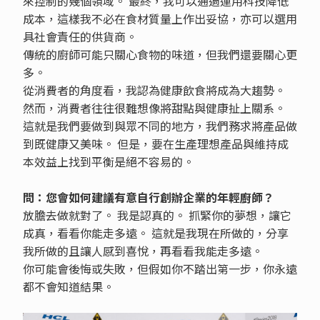
來控制的幾個領域。 最終，我可以通過運用科技降低
成本，這樣我不必在食材質量上作出妥協，亦可以選用
具社會責任的供貨商。
傳統的廚師可能只關心食物的味道，但我們還要關心更
多。
從消費者的角度看，我認為健康飲食將成為大趨勢。
然而，消費者往往很難想像將甜點與健康扯上關系。
這就是我們要做到與眾不同的地方，我們務求將產品做
到既健康又美味。 但是，要在生產理想產品與維持成
本效益上找到平衡是絕不容易的。
問：您會如何建議有意自行創辦企業的年輕廚師？
放膽去做就對了。 我是認真的。 抓緊你的夢想，讓它
成真，看看你能走多遠。 這就是我現在所做的，分享
我所做的且讓人感到喜悅，再看看我能走多遠。
你可能會後悔或失敗，但假如你不踏出第一步，你永遠
都不會知道結果。