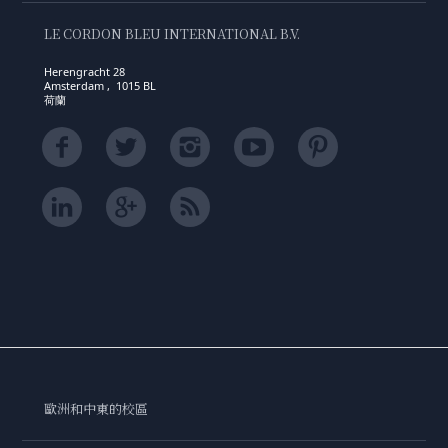
LE CORDON BLEU INTERNATIONAL B.V.
Herengracht 28
Amsterdam , 1015 BL
荷蘭
歐洲和中東的校區