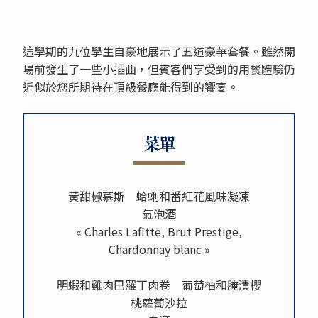
這學期的九位學生自豪地展示了五道豪華套餐。雖然開
場前發生了一些小插曲，但賓客們享受到的用餐體驗仍
近似於您所期待在頂級餐廳能得到的饗宴。
菜單
黃甜椒慕斯 蛤蜊和番紅花風味凝凍
氣泡酒
« Charles Lafitte, Brut Prestige,
Chardonnay blanc »
明蝦和雞肉巴羅丁肉卷 葡萄柚和腌漬櫻
桃蘿蔔沙拉