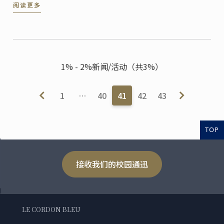
阅读更多
先生的共同主持下，上海蓝带厨艺职业技能培训学校盛
大开幕。
1% - 2%新闻/活动（共3%）
1
…
40
41
42
43
TOP
接收我们的校园通迅
LE CORDON BLEU