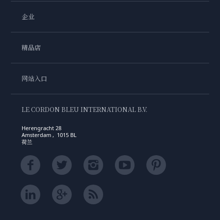
企业
精品店
网站入口
LE CORDON BLEU INTERNATIONAL B.V.
Herengracht 28
Amsterdam , 1015 BL
荷兰