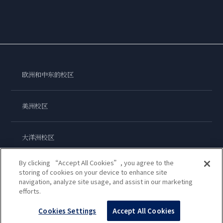
欧洲和中东的校区
美洲校区
大洋洲校区
By clicking “Accept All Cookies”, you agree to the
亚洲校区
storing of cookies on your device to enhance site
navigation, analyze site usage, and assist in our marketing
efforts.
蓝带国际学院
Cookies Settings
Accept All Cookies
Copyright © 2026
Le Cordon Bleu International B.V.
All Rights Reserved.