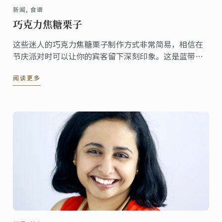
新闻, 食谱
巧克力焦糖栗子
这些迷人的巧克力焦糖栗子制作方式非常简易，相信在
节庆派对时可以让你的宾客留下深刻印象。这是蓝带主
厨独特的配方，你可于 Le Petit Larousse du
阅读更多
chocolate 珍藏版找到此食谱。