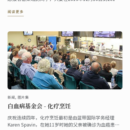
年2月29日之间申请入学并支付学费，则可享有2016年3
阅读更多
月学费调涨前的学费优惠。
新闻, 图片集
白血病基金会 - 化疗烹饪
庆祝连续四年，化疗烹饪最初是由蓝带国际学务经理
Karen Spavin，在她11岁时她的父亲被确诊为血癌患者