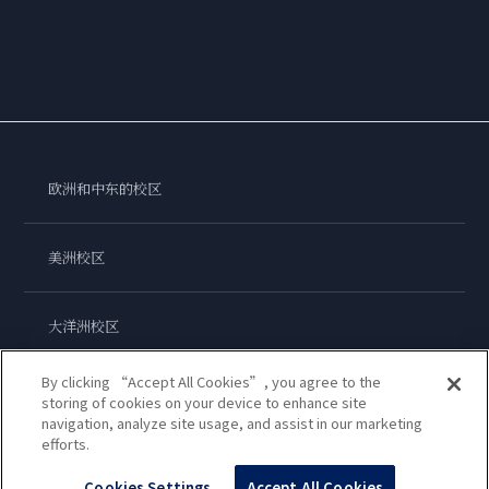
欧洲和中东的校区
美洲校区
大洋洲校区
By clicking “Accept All Cookies”, you agree to the
亚洲校区
storing of cookies on your device to enhance site
navigation, analyze site usage, and assist in our marketing
efforts.
蓝带国际学院
Cookies Settings
Accept All Cookies