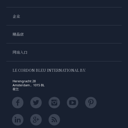
企业
精品店
网站入口
LE CORDON BLEU INTERNATIONAL B.V.
Herengracht 28
Amsterdam , 1015 BL
荷兰