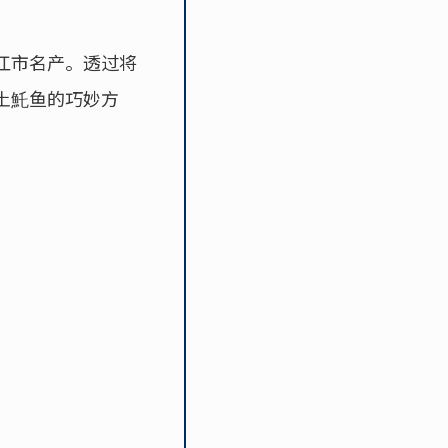
江市名产。透过将
土魠鱼的巧妙方