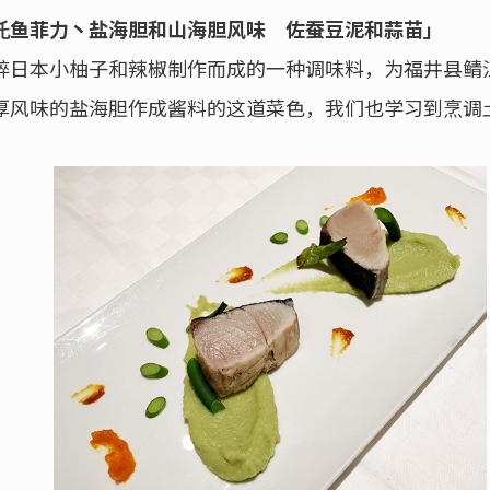
魠鱼菲力丶盐海胆和山海胆风味 佐蚕豆泥和蒜苗」
碎日本小柚子和辣椒制作而成的一种调味料，为福井县鲭
厚风味的盐海胆作成酱料的这道菜色，我们也学习到烹调