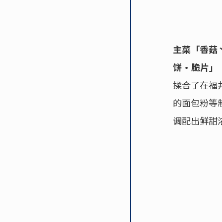
主菜「香菇丶
饼·脆片」
揉合了在福
的面包粉等
调配出鲜甜