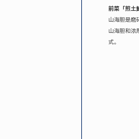
前菜「煎土
山海胆是磨
山海胆和浓
式。