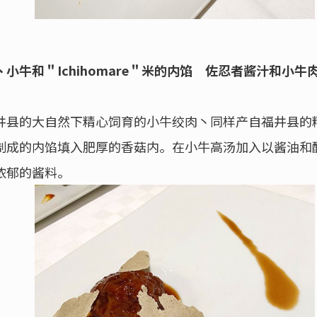
小牛和＂Ichihomare＂米的内馅 佐忍者酱汁和小
井县的大自然下精心饲育的小牛绞肉丶同样产自福井县的
制成的内馅填入肥厚的香菇内。在小牛高汤加入以酱油和
浓郁的酱料。