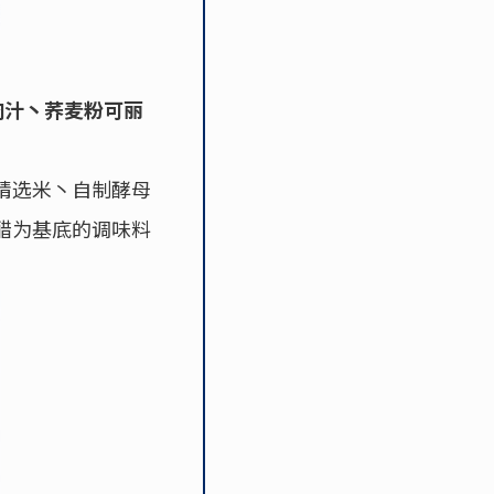
牛肉汁丶荞麦粉可丽
精选米丶自制酵母
醋为基底的调味料