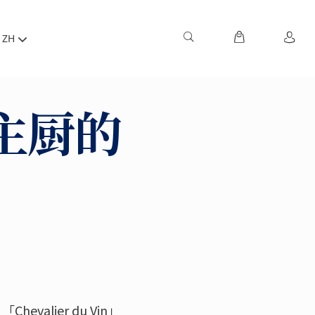
ZH
y主厨的
！
alier du Vin」