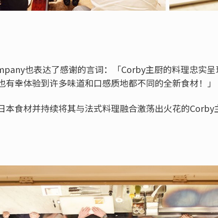
 Company也表达了感谢的言词：「Corby主厨的料理忠
也有幸体验到许多味道和口感质地都不同的全新食材！」
日本食材并持续将其与法式料理融合激荡出火花的Corb