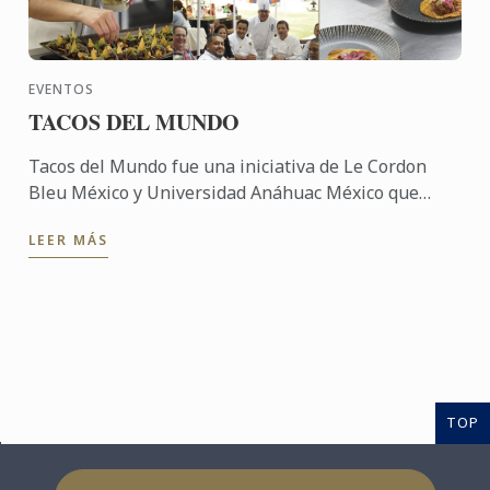
EVENTOS
TACOS DEL MUNDO
Tacos del Mundo fue una iniciativa de Le Cordon
Bleu México y Universidad Anáhuac México que
celebró la diversidad cultural a través de la
LEER MÁS
gastronomía, ...
TOP