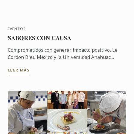
EVENTOS
SABORES CON CAUSA
Comprometidos con generar impacto positivo, Le
Cordon Bleu México y la Universidad Anáhuac
México participaron en una experiencia
LEER MÁS
gastronómica solidaria que ...