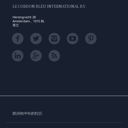
LE CORDON BLEU INTERNATIONAL B.V.
Herengracht 28
Amsterdam , 1015 BL
荷兰
欧洲和中东的校区