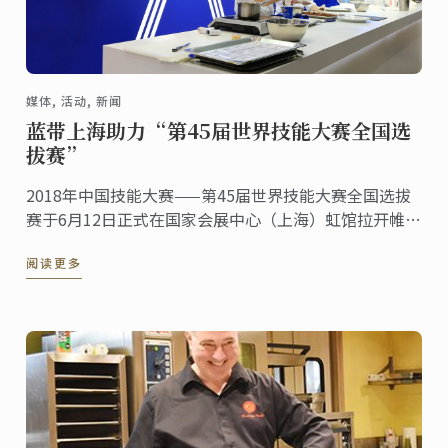
媒体, 活动, 新闻
蓝带上海助力“第45届世界技能大赛全国选
拔赛”
2018年中国技能大赛——第45届世界技能大赛全国选拔
赛于6月12日正式在国家会展中心（上海）虹馆拉开帷
幕。在为期三天的赛程中，来自全国各地的46支代表
阅读更多
队，共约900名选手，在34个技能比赛项目中一展身
手，角逐2019年的世赛参赛名额。