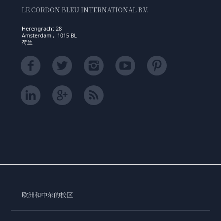
LE CORDON BLEU INTERNATIONAL B.V.
Herengracht 28
Amsterdam , 1015 BL
荷兰
欧洲和中东的校区