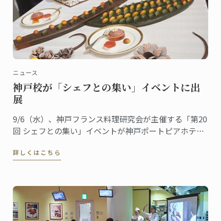
ニュース
神戸校が「シェフとの集い」イベントに出
展
9/6（水）、神戸フランス料理研究会が主催する「第20
回 シェフとの集い」イベントが神戸ポートピアホテル
にて行われ、ル･コルドン･ブルー神戸校がデザートブ
詳しくはこちら
ースを出展しました。