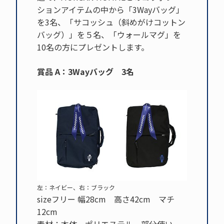
ションアイテムの中から「3Wayバッグ」
を3名、「サコッシュ（斜めがけコットン
バッグ）」を５名、「ウォールマグ」を
10名の方にプレゼントします。
賞品 A：3Wayバッグ 3名
左：ネイビー、右：ブラック
sizeフリー 幅28cm 高さ42cm マチ
12cm
素材：本体 ポリエステル 部分使い