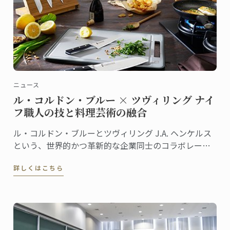
ニュース
ル・コルドン・ブルー × ツヴィリング ナイ
フ職人の技と料理芸術の融合
ル・コルドン・ブルーとツヴィリング J.A. ヘンケルス
という、世界的かつ革新的な企業同士のコラボレーシ
ョンが、何年にもわたる改良を経て、高品質でモダン
詳しくはこちら
なナイフ＆ツールキットを誕生させました。