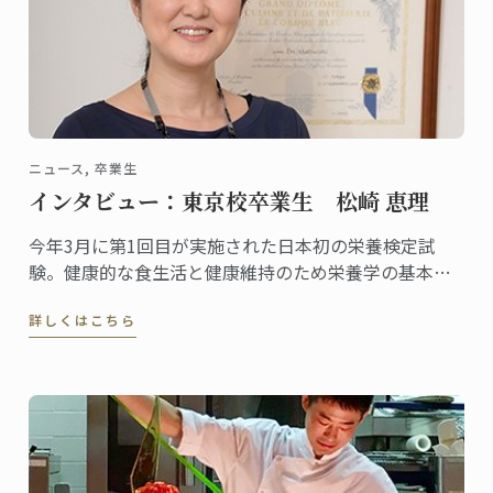
ニュース, 卒業生
インタビュー：東京校卒業生 松崎 恵理
今年3月に第1回目が実施された日本初の栄養検定試
験。健康的な食生活と健康維持のため栄養学の基本を
身につけたい人を対象に資格の認定を行う検定です。
詳しくはこちら
一般社団法人栄養検定協会の代表理事としてこの栄養
検定を主催し、料理研究家としても活躍する松崎恵理
さんは東京校の卒業生。2010年にグランディプロムを
取得しました。