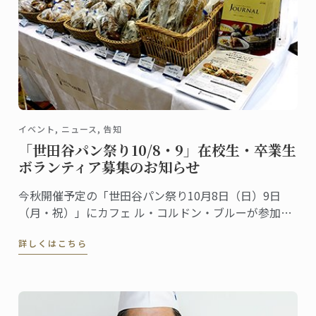
イベント, ニュース, 告知
「世田谷パン祭り10/8・9」在校生・卒業生
ボランティア募集のお知らせ
今秋開催予定の「世田谷パン祭り10月8日（日）9日
（月・祝）」にカフェ ル・コルドン・ブルーが参加し
ます。昨年も多くの方が、私たちのブースに遊びにき
詳しくはこちら
てくださいました。ありがとうございました。さて、
本年も参加するにあたって、パン講座のシェフ講師や
カフェスタッフと一緒に働くボランティアスタッフを
募集します。