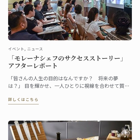
イベント, ニュース
「モレーナシェフのサクセスストーリー」
アフターレポート
「皆さんの人生の目的はなんですか？ 将来の夢
は？」 目を輝かせ、一人ひとりに視線を合わせて質問
する女性シェフ。全身からエネルギッシュなオーラと
詳しくはこちら
存在感が漂います。参加者の回答を聞きながら、温か
く、的確に、またユーモアを交えてコメントし、聴衆
の心をつかんでいきます。