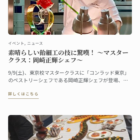
イベント, ニュース
素晴らしい飴細工の技に驚嘆！ ～マスター
クラス：岡崎正輝シェフ～
9/9(土)、東京校マスタークラスに「コンラッド東京」
のペストリーシェフである岡崎正輝シェフが登場、シ
ェフが得意とする飴細工をテーマに講義が行われまし
詳しくはこちら
た。