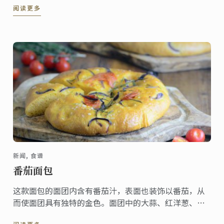
阅读更多
厨艺餐旅学院为了鼓励更多喜爱厨艺的朋友有机会进入
蓝带殿堂。将邀请台湾区 17 岁以上(含) 45 ...
新闻, 食谱
番茄面包
这款面包的面团内含有番茄汁，表面也装饰以番茄，从
而使面团具有独特的金色。面团中的大蒜、红洋葱、迷
迭香及海盐带来了浓郁的香气——与美味的番茄相得益