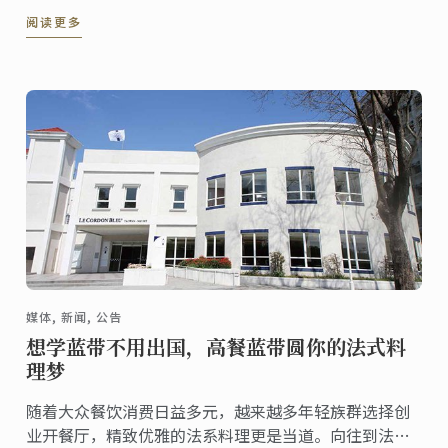
上最顶尖的餐厅集体亮相上海蓝带职业活动日，包括
阅读更多
Joel Robuchon、81/2 Otto E Mezzo BOMBANA、 Mr
& Mrs Bund、Marc ...
媒体, 新闻, 公告
想学蓝带不用出国，高餐蓝带圆你的法式料
理梦
随着大众餐饮消费日益多元，越来越多年轻族群选择创
业开餐厅，精致优雅的法系料理更是当道。向往到法国