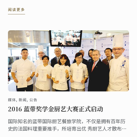
蓝带学厨艺的民众，不用再耗费巨资远渡重洋！高餐蓝
阅读更多
带将提供原汁原味的蓝带课程，于七月中开设法式料理
与法式糕点课程，让您在台湾便享有世界级的厨艺教
育，一圆你的法式料理梦！
媒体, 新闻, 公告
2016 蓝带奖学金厨艺大赛正式启动
国际知名的蓝带国际厨艺餐旅学院，不仅是拥有百年历
史的法国料理重要推手，所培育出优 秀厨艺人才散布世
界各地，更是培育许多台湾优秀厨师的摇篮。蓝带国际