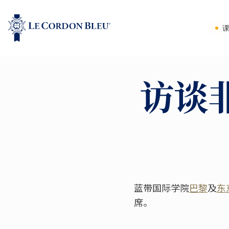
访谈
蓝带国际学院
巴黎
及
东
席。