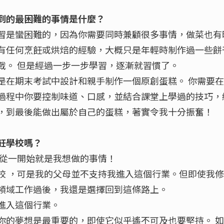
到的最困難的事情是什麼？
習是蠻困難的，因為你需要同時兼顧很多事情，做菜也有
有任何烹飪或烘焙的經驗，大概只是年輕時制作過一些餅
戰。 但是經過一步一步學習，逐漸就習慣了。
是在期末考試中設計和親手制作一個原創蛋糕。 你需要
過程中你要控制味道、口感，並結合課堂上學過的技巧，
，到最後能做出屬於自己的蛋糕，著實令我十分振奮！
飪學校嗎？
這從一開始就是我想做的事情！
校 ，可是我的父母並不支持我進入這個行業。但即使我
領域工作過後，我還是選擇回到這條路上。
進入這個行業。
你的夢想是最重要的，即使它似乎遙不可及也要堅持。 