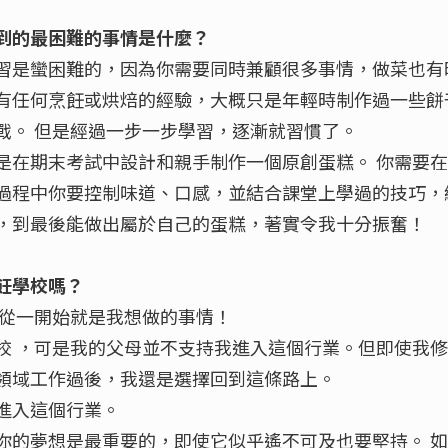
到的最困難的事情是什麼？
習是蠻困難的，因為你需要同時兼顧很多事情，做菜也有
有任何烹飪或烘焙的經驗，大概只是年輕時制作過一些餅
戰。 但是經過一步一步學習，逐漸就習慣了。
是在期末考試中設計和親手制作一個原創蛋糕。 你需要
過程中你要控制味道、口感，並結合課堂上學過的技巧，
，到最後能做出屬於自己的蛋糕，著實令我十分振奮！
飪學校嗎？
這從一開始就是我想做的事情！
校 ，可是我的父母並不支持我進入這個行業。但即使我
領域工作過後，我還是選擇回到這條路上。
進入這個行業。
你的夢想是最重要的，即使它似乎遙不可及也要堅持。 