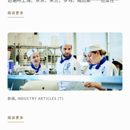
迹遍布上海，东京、米兰，罗马，威尼斯……他曾在多
家知名米其林餐厅工作（如米兰的Carlo Cracco），并
阅读更多
不断向诸多业界名厨拜师学艺，之后回到上海开设自己
的餐厅。他就是本周蓝带客座讲师Chef Jacky（薛哲
君）。
新闻, INDUSTRY ARTICLES (T)
阅读更多