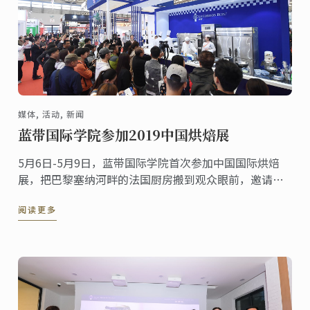
媒体, 活动, 新闻
蓝带国际学院参加2019中国烘焙展
5月6日-5月9日，蓝带国际学院首次参加中国国际烘焙
展，把巴黎塞纳河畔的法国厨房搬到观众眼前，邀请观
众观赏蓝带大师级法式甜品、烘焙的制作工艺，深入了
阅读更多
解蓝带专业课程，现场购买精美周边。