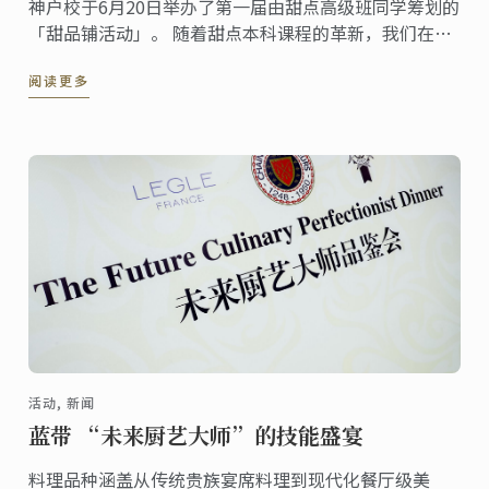
神户校于6月20日举办了第一届由甜点高级班同学筹划的
「甜品铺活动」。 随着甜点本科课程的革新，我们在新
课程中加入了此项由学生们自行企划主办的活动作为教
阅读更多
学的一环，活动以自助餐会形式提供给宾客们各式各样
的甜品。 接着就让我们深入探访初次于神户校举行的此
一活动。
活动, 新闻
蓝带 “未来厨艺大师”的技能盛宴
料理品种涵盖从传统贵族宴席料理到现代化餐厅级美