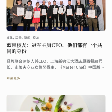
媒体, 活动, 新闻, 校友
蓝带校友：冠军主厨CEO，他们都有一个共
同的身份
品牌联合创始人兼CEO，上海新锦江大酒店原西餐厨师
长，史蒂夫商业女性奖得主，《Master Chef》中国版第
一季冠军，法国烘焙美食大使…… 他们都有一个共同的
阅读更多
身份——蓝带校友。他们曾在蓝带巴黎、上海、澳洲、东
京……学习厨艺技能、研习管理课程。