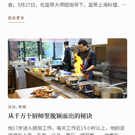
食。5月27日，在蓝带大师团指导下，蓝带上海料理、甜
点高级班学员筹备了“未来厨艺大师品鉴会”。 蓝带大
阅读更多
中华区总经理Sara Shang女士、法国国际美食协会成员
出席了本次活动。
活动, 新闻
从千万个厨师里脱颖而出的秘诀
他17岁进入厨房工作，每天工作近15小时以上，他的足