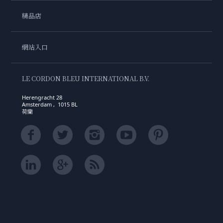
精品店
網站入口
LE CORDON BLEU INTERNATIONAL B.V.
Herengracht 28
Amsterdam , 1015 BL
荷蘭