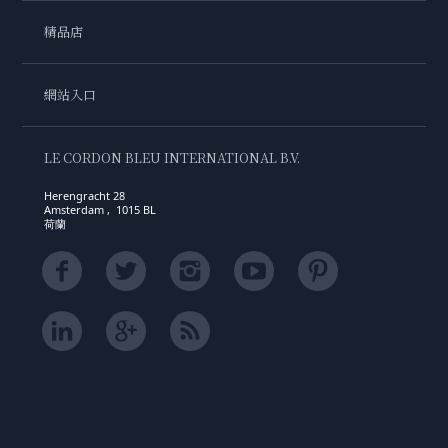
精品店
網站入口
LE CORDON BLEU INTERNATIONAL B.V.
Herengracht 28
Amsterdam , 1015 BL
荷蘭