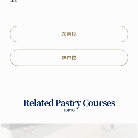
东京校
神户校
Related Pastry Courses
TOKYO