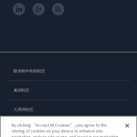
欧洲和中东的校区
美洲校区
大洋洲校区
By clicking “Accept All Cookies”, you agree to the
亚洲校区
storing of cookies on your device to enhance site
navigation, analyze site usage, and assist in our marketing