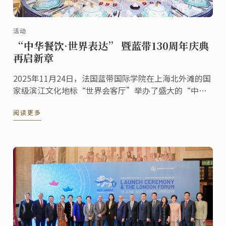
活动
“中华餐饮·世界表达” 暨蓝带130周年庆典
再启新章
2025年11月24日，法国蓝带国际学院在上海北外滩的国
家级滨江文化地标“世界会客厅”举办了盛大的“中华
餐饮·世界表达”暨蓝带130周年庆典活动。来自多个国
阅读更多
家的驻沪总领事、国际友人，以及来自艺术、文化等各
界的嘉宾齐聚一堂，共同见证这一具有历史意义的文化
交流盛事。