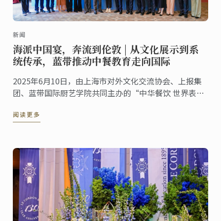
新闻
海派中国宴，奔流到伦敦 | 从文化展示到系
统传承，蓝带推动中餐教育走向国际
2025年6月10日，由上海市对外文化交流协会、上报集
团、蓝带国际厨艺学院共同主办的“中华餐饮 世界表达
——海派美食走进伦敦系列活动”第五站——伦敦站，于
阅读更多
蓝带伦敦概念餐厅The CORD by Le Cordon ...