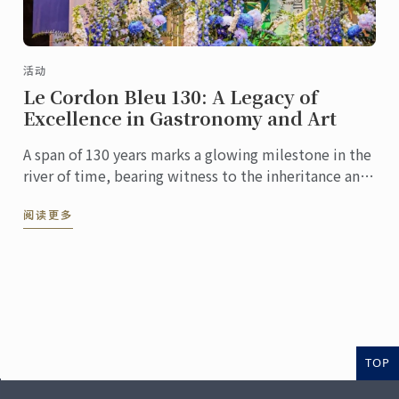
活动
Le Cordon Bleu 130: A Legacy of
Excellence in Gastronomy and Art
A span of 130 years marks a glowing milestone in the
river of time, bearing witness to the inheritance and
innovation of culinary culture. At this pivotal ...
阅读更多
TOP