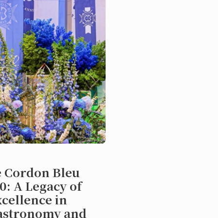
动
e Cordon Bleu
0: A Legacy of
cellence in
astronomy and