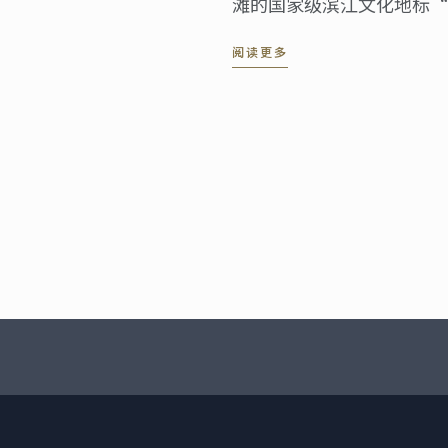
滩的国家级滨江文化地标“
大的“中华餐饮·世界表达
阅读更多
活动。来自多个国家的驻沪
及来自艺术、文化等各界的
证这一具有历史意义的文化