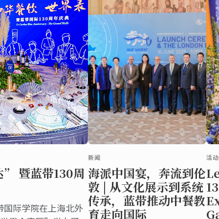
新闻
活
” 暨蓝带130周
海派中国宴，奔流到伦
L
敦 | 从文化展示到系统
13
传承，蓝带推动中餐教
Ex
蓝带国际学院在上海北外
育走向国际
G