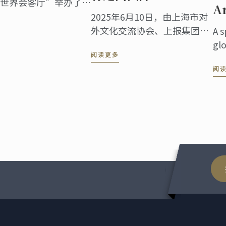
世界会客厅”举办了盛
A
”暨蓝带130周年庆典
2025年6月10日，由上海市对
总领事、国际友人，以
外文化交流协会、上报集团、
A s
嘉宾齐聚一堂，共同见
蓝带国际厨艺学院共同主办的
gl
交流盛事。
阅读更多
“中华餐饮 世界表达——海派
riv
阅
美食走进伦敦系列活动”第五
to 
站——伦敦站，于蓝带伦敦概
inn
念餐厅The CORD by Le
cul
Cordon ...