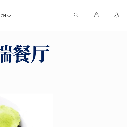
ZH
端餐厅