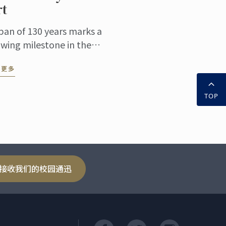
rt
pan of 130 years marks a
owing milestone in the
er of time, bearing witness
读更多
the inheritance and
ovation of culinary
TOP
ture. At this pivotal ...
接收我们的校园通迅