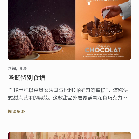
新闻, 食谱
圣诞特别食谱
自18世纪以来风靡法国与比利时的"奇迹蛋糕"，堪称法
式甜点艺术的典范。这款甜品外层覆盖着深色巧克力刨
花，轻盈中透着奢华，内里是松脆的达克瓦兹饼与巧克
阅读更多
力慕斯的精妙结合。