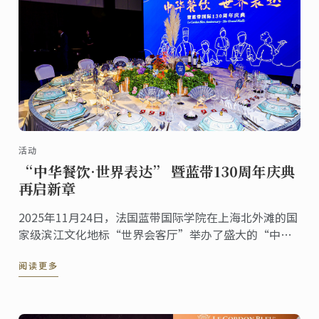
活动
“中华餐饮·世界表达” 暨蓝带130周年庆典
再启新章
2025年11月24日，法国蓝带国际学院在上海北外滩的国
家级滨江文化地标“世界会客厅”举办了盛大的“中华
餐饮·世界表达”暨蓝带130周年庆典活动。来自多个国
阅读更多
家的驻沪总领事、国际友人，以及来自艺术、文化等各
界的嘉宾齐聚一堂，共同见证这一具有历史意义的文化
交流盛事。