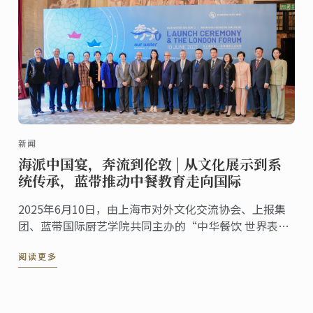
新闻
海派中国宴，奔流到伦敦 | 从文化展示到系
统传承，蓝带推动中餐教育走向国际
2025年6月10日，由上海市对外文化交流协会、上报集
团、蓝带国际厨艺学院共同主办的“中华餐饮 世界表达
——海派美食走进伦敦系列活动”第五站——伦敦站，于
阅读更多
蓝带伦敦概念餐厅The CORD by Le Cordon ...