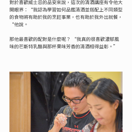
對於喜歡威士忌的品安來說，這次的清酒講座有令他大
開眼界：“我認為學習如何品鑑清酒並搭配上不同類型
的食物將有助於我的烹飪事業，也有助於我外出就餐，
“他說。
那他最喜歡的配對是什麼呢？ “我真的很喜歡濃郁風
味的芒斯特乳酪與那杯果味芳香的清酒相得益彰。”