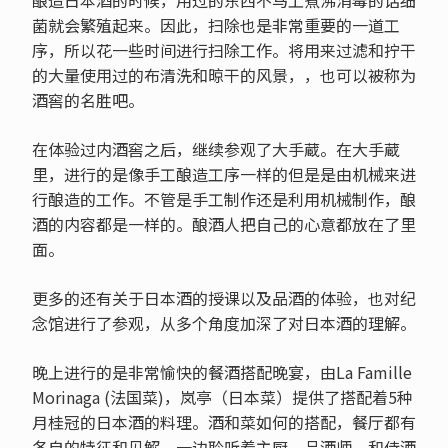
菌就会繁殖起来。因此，扫除也是非常重要的一道工
序，所以花一些时间进行扫除工作。将用来过滤和拧干
的大量使用过的布清洗和晾干的风景，，也可以被称为
酒窖的名胜吧。
在体验过内酒窖之后，继续参观了大手蔵。在大手蔵
里，进行的是像手工酿造工序一样的但是是由机械来进
行酿造的工作。不管是手工制作还是利用机械制作，酿
酒的内容都是一样的。酿酒人把自己的心意都放在了里
面。
更多的还有关于日本酒的授课以及品酒的体验，也对纪
念馆进行了参观，从多个角度加深了对日本酒的理解。
晚上进行的是非常愉快的餐酒搭配晚宴，由La Famille
Morinaga (法国菜)，岚亭（日本菜）提供了搭配着5种
月桂冠的日本酒的料理。酒和菜如何的搭配，餐厅都有
各自的特征和见解，一边聆听着主厨，品酒师，和侍酒