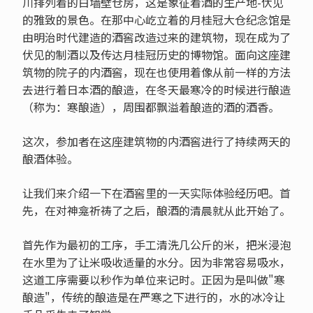
川排列着的白墙壁仓房，这是象征着酒的生产地-伏见
的雅致的景色。在那中心屹立着的月桂冠大仓纪念馆是
由明治时代建造的酒窖改造过来的建筑物，现在成为了
伏见的制酒以及传达月桂冠历史的博物馆。面向这座建
筑物的院子的内酒窖，现在也使用着像从前一样的方法
去进行着日本酒的酿造，在冬天最寒冷的时候进行酿造
（称为：寒酿造），周围都飘溢着酿造的酒的酒香。
这次，参加者在这座建筑物的内酒窖进行了持续两天的
酿酒体验。
让我们来介绍一下在酒窖里的一天实际体验经历吧。首
先，在对神龛祈祷了之后，酿酒的清晨就从此开始了。
首先作为最初的工序，手工清洗几公斤的米，把米浸泡
在水里为了让米吸收适量的水分。因为非常容易吸水，
这道工序需要以秒作为单位来记时。正因为是叫做"寒
酿造"，传统的酿造是在严寒之下进行的，水的冰冷让