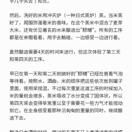
手几乎失去了知觉。
然后，洗好的米用冲天炉（一种日式蒸炉）蒸。当米蒸
好了，周围弥漫着米的香味。在这个蒸米中混合了麦芽
大米，还有伏见著名的水来酿造出"醪糟"。所有的工序
都是在亲眼看着，用手去触碰，一边感受一边进行着。
虽然酿造需要4天的时间来进行，但这次体验了第三天
和第四天的工序。
早已在第一天和第二天就做好的"醪糟"已经在冒着气泡
等待着。按照水，酒曲，米的顺序把这些依次放到罐子
里面，使用桨搅混，不过每次重复这道工序的时候加入
米的量就会增多，蒸米吸收了水分变成了固体状，所以
第四天桨会变得非常重以至于需要花一些力气才能搅动
到它。在全身感受着那种沉甸甸的重量的同时，继续酿
造下去。
酿造日本酒的时候，用过的东西不马上煮沸消毒的话细