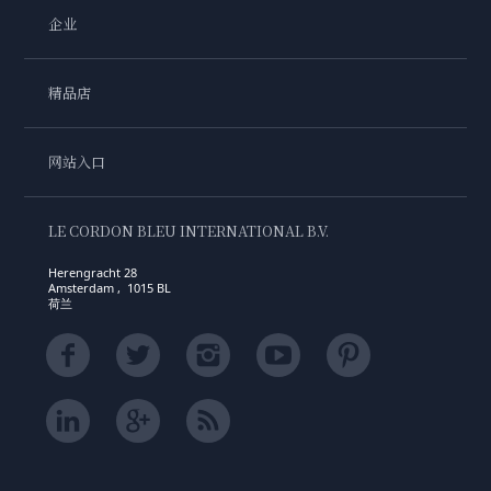
企业
精品店
网站入口
LE CORDON BLEU INTERNATIONAL B.V.
Herengracht 28
Amsterdam , 1015 BL
荷兰