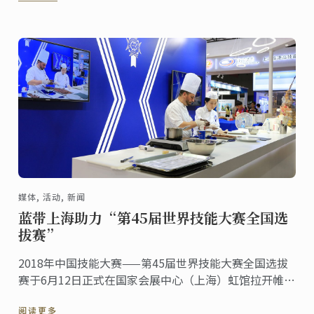
媒体, 活动, 新闻
蓝带上海助力“第45届世界技能大赛全国选
拔赛”
2018年中国技能大赛——第45届世界技能大赛全国选拔
赛于6月12日正式在国家会展中心（上海）虹馆拉开帷
幕。在为期三天的赛程中，来自全国各地的46支代表
阅读更多
队，共约900名选手，在34个技能比赛项目中一展身