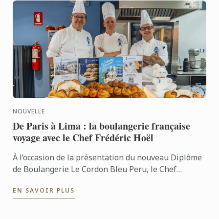
NOUVELLE
De Paris à Lima : la boulangerie française
voyage avec le Chef Frédéric Hoël
À l’occasion de la présentation du nouveau Diplôme
de Boulangerie Le Cordon Bleu Peru, le Chef
Frédéric Hoël s’est rendu à Lima pour partager le
EN SAVOIR PLUS
savoir-faire de ...