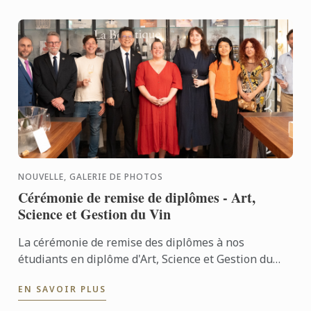
NOUVELLE, GALERIE DE PHOTOS
Cérémonie de remise de diplômes - Art,
Science et Gestion du Vin
La cérémonie de remise des diplômes à nos
étudiants en diplôme d'Art, Science et Gestion du
Vin a eu lieu le 3 juillet. Félicitations à tous les
EN SAVOIR PLUS
diplômés pour ...