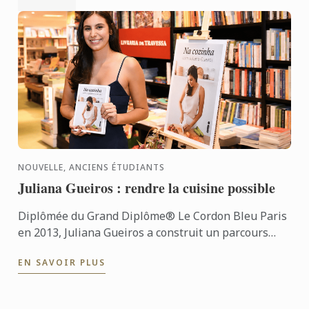
NOUVELLE, ANCIENS ÉTUDIANTS
Juliana Gueiros : rendre la cuisine possible
Diplômée du Grand Diplôme® Le Cordon Bleu Paris
en 2013, Juliana Gueiros a construit un parcours
bien loin des sentiers classiques de la restauration.
EN SAVOIR PLUS
Après ...