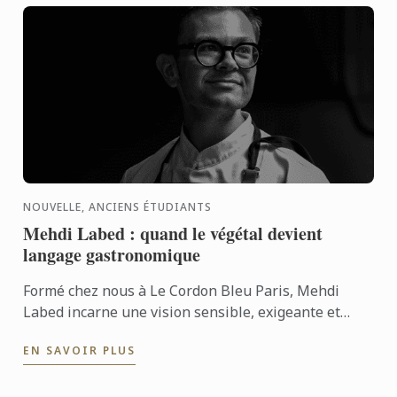
NOUVELLE, ANCIENS ÉTUDIANTS
Mehdi Labed : quand le végétal devient
langage gastronomique
Formé chez nous à Le Cordon Bleu Paris, Mehdi
Labed incarne une vision sensible, exigeante et
contemporaine de la cuisine végétale. Un parcours
EN SAVOIR PLUS
inspirant, ...