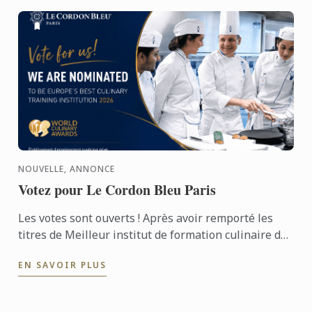
NOUVELLE, ANNONCE
Votez pour Le Cordon Bleu Paris
Les votes sont ouverts ! Après avoir remporté les
titres de Meilleur institut de formation culinaire du
monde et d’Europe en 2022, Le Cordon Bleu Paris
EN SAVOIR PLUS
remet ...