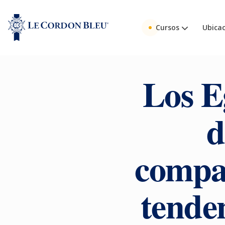
Cursos
Ubicac
Los E
d
compar
tende