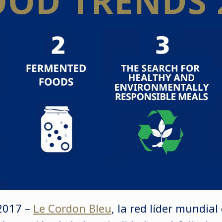
 2017 –
Le Cordon Bleu
,
la red líder mundial