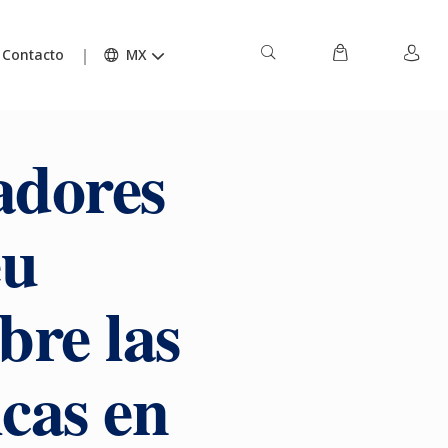
Contacto
MX
adores
eu
bre las
cas en