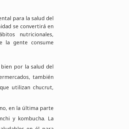
ntal para la salud del
nidad se convertirá en
itos nutricionales,
ue la gente consume
ien por la salud del
upermercados, también
ue utilizan chucrut,
no, en la última parte
imchi y kombucha. La
aludables en él para