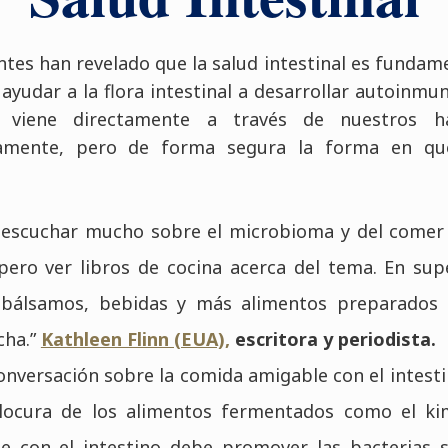
ntes han revelado que la salud intestinal es fundame
 ayudar a la flora intestinal a desarrollar autoinmu
viene directamente a través de nuestros háb
tamente, pero de forma segura la forma en q
escuchar mucho sobre el microbioma y del comer b
spero ver libros de cocina acerca del tema. En s
bálsamos, bebidas y más alimentos preparados q
cha.”
Kathleen Flinn (EUA),
escritora y periodista.
nversación sobre la comida amigable con el intesti
 locura de los alimentos fermentados como el k
e con el intestino debe promover las bacterias s