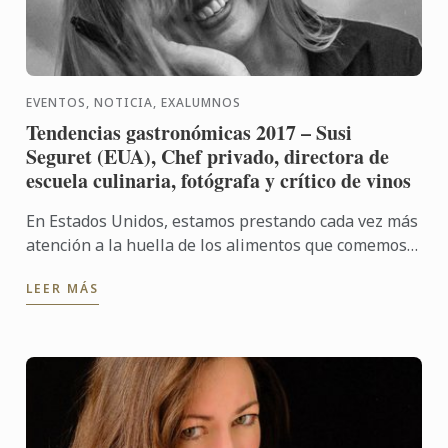
EVENTOS, NOTICIA, EXALUMNOS
Tendencias gastronómicas 2017 – Susi
Seguret (EUA), Chef privado, directora de
escuela culinaria, fotógrafa y crítico de vinos
En Estados Unidos, estamos prestando cada vez más
atención a la huella de los alimentos que comemos,
nos esforzamos por comer de la manera más local y
LEER MÁS
sazonable ...