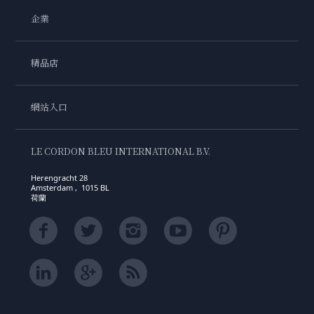
企業
精品店
網站入口
LE CORDON BLEU INTERNATIONAL B.V.
Herengracht 28
Amsterdam , 1015 BL
荷蘭