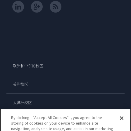
欧洲和中东的校区
美洲校区
大洋洲校区
By clicking “Accept All Cookies”, you agree to the
亚洲校区
storing of cookies on your device to enhance site
navigation, analyze site usage, and assist in our marketing