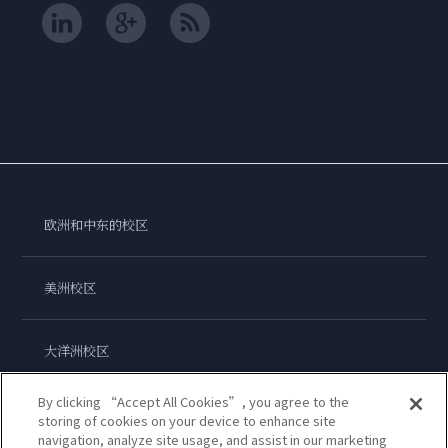
欧洲和中东的校区
美洲校区
大洋洲校区
By clicking “Accept All Cookies”, you agree to the
亚洲校区
storing of cookies on your device to enhance site
navigation, analyze site usage, and assist in our marketing