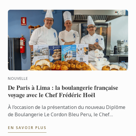
NOUVELLE
De Paris à Lima : la boulangerie française
voyage avec le Chef Frédéric Hoël
À l’occasion de la présentation du nouveau Diplôme
de Boulangerie Le Cordon Bleu Peru, le Chef
Frédéric Hoël s’est rendu à Lima pour partager le
EN SAVOIR PLUS
savoir-faire de ...