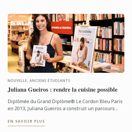
NOUVELLE, ANCIENS ÉTUDIANTS
Juliana Gueiros : rendre la cuisine possible
Diplômée du Grand Diplôme® Le Cordon Bleu Paris
en 2013, Juliana Gueiros a construit un parcours
bien loin des sentiers classiques de la restauration.
EN SAVOIR PLUS
Après ...