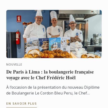
NOUVELLE
De Paris à Lima : la boulangerie française
voyage avec le Chef Frédéric Hoël
À l’occasion de la présentation du nouveau Diplôme
de Boulangerie Le Cordon Bleu Peru, le Chef
Frédéric Hoël s’est rendu à Lima pour partager le
EN SAVOIR PLUS
savoir-faire de ...