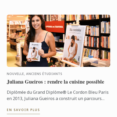
NOUVELLE, ANCIENS ÉTUDIANTS
Juliana Gueiros : rendre la cuisine possible
Diplômée du Grand Diplôme® Le Cordon Bleu Paris
en 2013, Juliana Gueiros a construit un parcours
bien loin des sentiers classiques de la restauration.
EN SAVOIR PLUS
Après ...