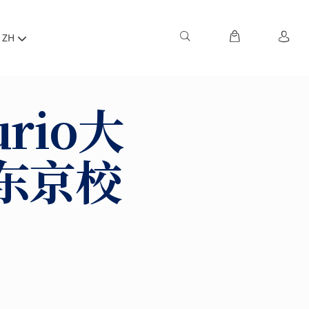
ZH
rio大
东京校