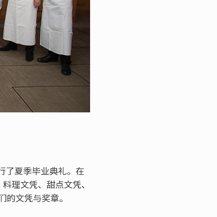
举行了夏季毕业典礼。在
e®）、料理文凭、甜点文凭、
们的文凭与奖章。