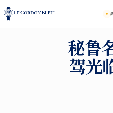
秘鲁名
驾光