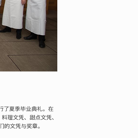
举行了夏季毕业典礼。在
e®）、料理文凭、甜点文凭、
们的文凭与奖章。