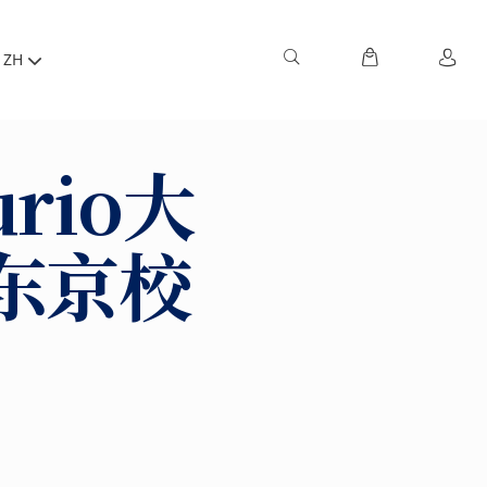
ZH
rio大
东京校