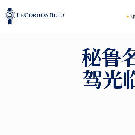
秘鲁名
驾光