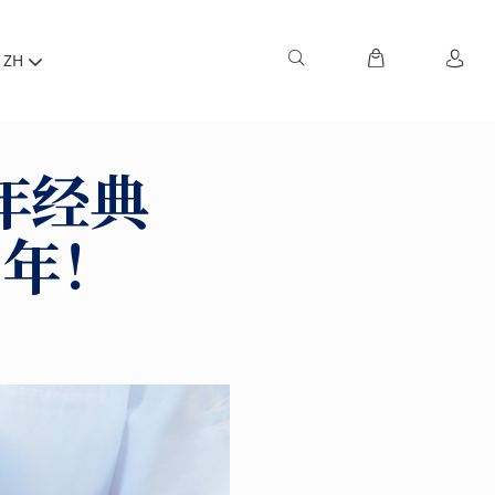
ZH
年经典
周年！