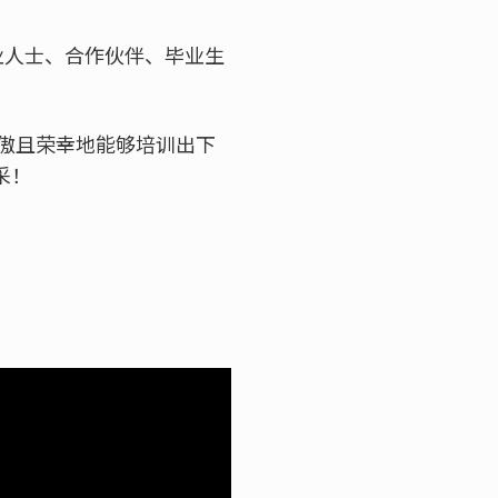
业人士、合作伙伴、毕业生
骄傲且荣幸地能够培训出下
采！