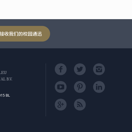
接收我们的校园通迅
LEU
L B.V.
015 BL