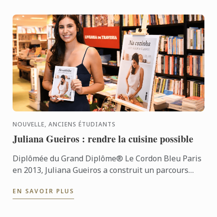
NOUVELLE, ANCIENS ÉTUDIANTS
Juliana Gueiros : rendre la cuisine possible
Diplômée du Grand Diplôme® Le Cordon Bleu Paris
en 2013, Juliana Gueiros a construit un parcours
bien loin des sentiers classiques de la restauration.
EN SAVOIR PLUS
Après ...