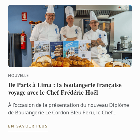
NOUVELLE
De Paris à Lima : la boulangerie française
voyage avec le Chef Frédéric Hoël
À l’occasion de la présentation du nouveau Diplôme
de Boulangerie Le Cordon Bleu Peru, le Chef
Frédéric Hoël s’est rendu à Lima pour partager le
EN SAVOIR PLUS
savoir-faire de ...