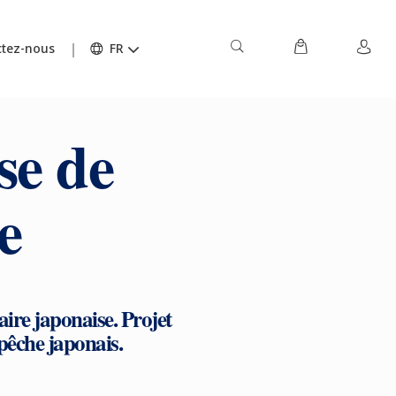
tez-nous
FR
e de
e
ire japonaise. Projet
a pêche japonais.