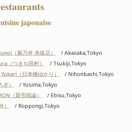
restaurants
uisine japonaise
Kikunoi（菊乃井 赤坂店）
/ Akasaka,Tokyo
tamura（つきぢ田村）
/ Tsukiji,Tokyo
hi Yukari（日本橋ゆかり）
/ Nihonbashi,Tokyo
くろぎ）
/ Yusima,Tokyo
YORON（賛否両論）
/ Ebisu,Tokyo
龍吟）
/ Roppongi,Tokyo