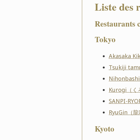
Liste des 
Restaurants c
Tokyo
Akasaka 
Tsukiji 
Nihonbas
Kurogi（
SANPI-R
RyuGin（
Kyoto