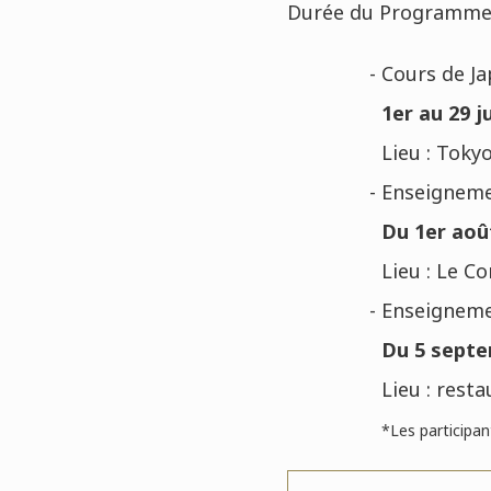
Durée du Programme : 
- Cours de J
1er au 29 ju
Lieu : Toky
- Enseigneme
Du 1er aoû
Lieu : Le C
- Enseigneme
Du 5 septem
Lieu : rest
*L
es participa