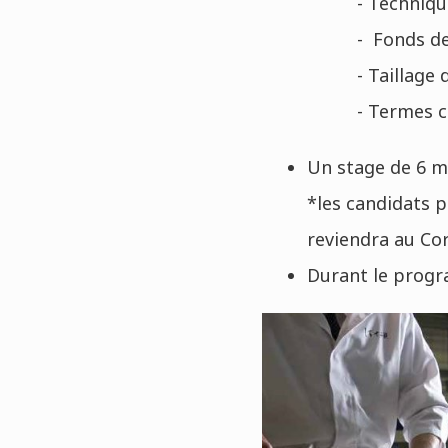
- Techniqu
- Fonds de
- Taillage
- Termes cu
Un stage de 6 mo
*les candidats p
reviendra au Co
Durant le progra