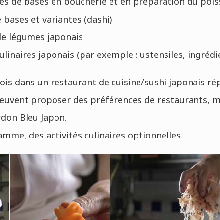
es de bases en boucherie et en préparation du poiss
 bases et variantes (dashi)
 de légumes japonais
linaires japonais (par exemple : ustensiles, ingrédi
is dans un restaurant de cuisine/sushi japonais ré
euvent proposer des préférences de restaurants, mai
rdon Bleu Japon.
mme, des activités culinaires optionnelles.