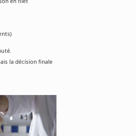
on en filet
ents)
puté.
s la décision finale